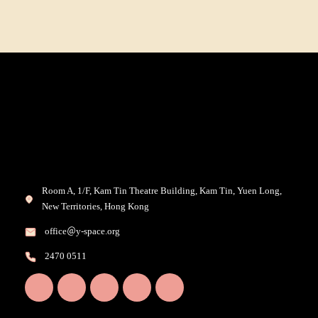
Room A, 1/F, Kam Tin Theatre Building, Kam Tin, Yuen Long,
New Territories, Hong Kong
office＠y-space.org
2470 0511