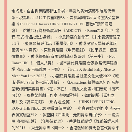
余巧兒，自由身舞蹈藝術工作者，畢業於香港演藝學院當代舞
系。現為Room712工作室創辦人，曾參與創作及演出包括英皇娛
樂《The Prime Classics HINS CHEUNG LIVE 張敬軒澳門演唱
會》、熔爐#2行為藝術展演日《ADDICT》、Room712「Jm7: 過
程-形式-作品-想法-身體」、小息跨媒介創作室 《未來表演實驗室
# 2 》、藍嘉穎舞蹈作品《重覆使用》、香港浸會大學舞蹈年度
匯演2023(嘉賓）、東邊舞蹈團 《單元獨創》《如果這是一個愛
情故事》、香港藝術節 賽馬會創藝科媒系列 《第一步》、Neo
Dance HK 《一個人共舞》、城市當代舞蹈團 合家歡當代舞蹈劇
場《Ben sir 百舞感忌卜卜齋》、《Ivana X Serrini Fairy Nice to
Meet You Live 2022》、小龍鳯舞蹈劇場 社區文化大使2022《城
市漫遊步行演出—城市漫舞》、《Dansations 舞聲舞息》IV 階段
呈現(澳門英姿舞團) 《在，不在》、西九文化區 梅田宏明《密不
可分》、鄧樹榮戲劇工作室《哈姆雷特》、舞蹈劇場《當打之
年》及《賞味期限》（於內地巡演）、《HINS LIVE IN HONG
KONG THE NEXT 20 張敬軒演唱會》、小息跨媒介創作室《未來
表演實驗室#1》、多空間《四圍跳—元朗舞蹈自由行》、一舖清
唱《阿飛正轉》（任導演助理）、香港舞蹈聯盟《舞蹈新鮮人系
列2021》、東邊舞蹈團《圍一》、香港藝術節賽馬會當代舞蹈平