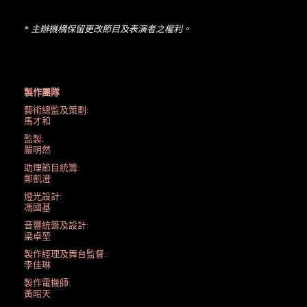
* 主辦機構保留更改節目及表演者之權利。
製作團隊
藝術總監及策劃:
馬才和
監製:
嚴明然
助理節目統籌:
鄭凱澄
燈光設計:
馮國基
音響統籌及設計:
梁卓堃
製作經理及舞台監督:
李佳琳
製作電機師:
黃昭天